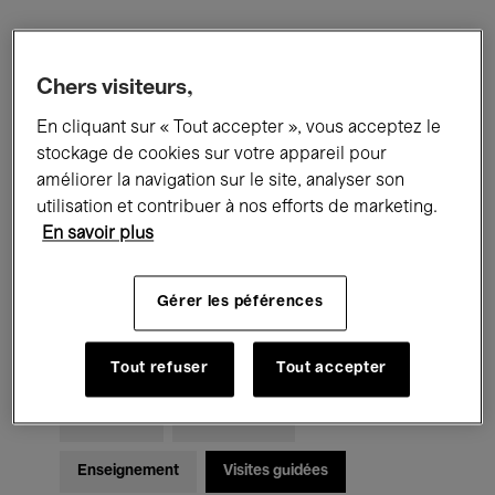
Filtres
Chers visiteurs,
En cliquant sur « Tout accepter », vous acceptez le
Tous les événements
Concerts
stockage de cookies sur votre appareil pour
Expositions
Films
Performances
améliorer la navigation sur le site, analyser son
utilisation et contribuer à nos efforts de marketing.
Rencontres & Débats
Jazz
En savoir plus
Musique classique
Global Music
Gérer les péférences
Musique électronique
Tout refuser
Tout accepter
Pour tous
Kids’ Palace
Enseignement
Visites guidées