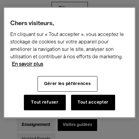
Filtres
Chers visiteurs,
Tous les événements
Concerts
En cliquant sur « Tout accepter », vous acceptez le
stockage de cookies sur votre appareil pour
Expositions
Films
Performances
améliorer la navigation sur le site, analyser son
utilisation et contribuer à nos efforts de marketing.
Rencontres & Débats
Jazz
En savoir plus
Musique classique
Global Music
Gérer les péférences
Musique électronique
Tout refuser
Tout accepter
Pour tous
Kids’ Palace
Enseignement
Visites guidées