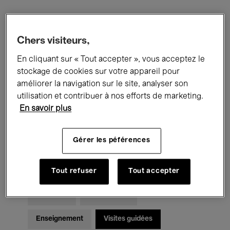
Filtres
Chers visiteurs,
En cliquant sur « Tout accepter », vous acceptez le
Tous les événements
Concerts
stockage de cookies sur votre appareil pour
Expositions
Films
Performances
améliorer la navigation sur le site, analyser son
utilisation et contribuer à nos efforts de marketing.
Rencontres & Débats
Jazz
En savoir plus
Musique classique
Global Music
Gérer les péférences
Musique électronique
Tout refuser
Tout accepter
Pour tous
Kids’ Palace
Enseignement
Visites guidées