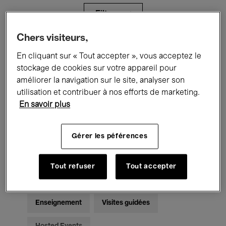
Filtres
Chers visiteurs,
Tous les événements
Concerts
En cliquant sur « Tout accepter », vous acceptez le
stockage de cookies sur votre appareil pour
Expositions
Films
Performances
améliorer la navigation sur le site, analyser son
utilisation et contribuer à nos efforts de marketing.
Rencontres & Débats
Jazz
En savoir plus
Musique classique
Global Music
Gérer les péférences
Musique électronique
Tout refuser
Tout accepter
Pour tous
Kids’ Palace
Enseignement
Visites guidées