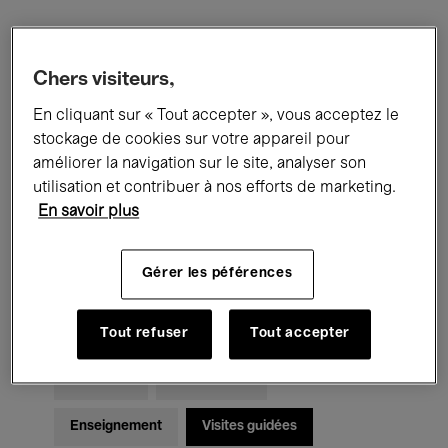
Filtres
Chers visiteurs,
En cliquant sur « Tout accepter », vous acceptez le
Tous les événements
Concerts
stockage de cookies sur votre appareil pour
Expositions
Films
Performances
améliorer la navigation sur le site, analyser son
utilisation et contribuer à nos efforts de marketing.
Rencontres & Débats
Jazz
En savoir plus
Musique classique
Global Music
Gérer les péférences
Musique électronique
Tout refuser
Tout accepter
Pour tous
Kids’ Palace
Enseignement
Visites guidées