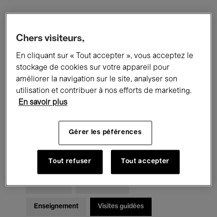
Filtres
Chers visiteurs,
En cliquant sur « Tout accepter », vous acceptez le
Tous les événements
Concerts
stockage de cookies sur votre appareil pour
Expositions
Films
Performances
améliorer la navigation sur le site, analyser son
utilisation et contribuer à nos efforts de marketing.
Rencontres & Débats
Jazz
En savoir plus
Musique classique
Global Music
Gérer les péférences
Musique électronique
Tout refuser
Tout accepter
Pour tous
Kids’ Palace
Enseignement
Visites guidées