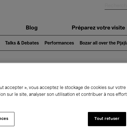
Blog
Préparez votre visite
Talks & Debates
Performances
Bozar all over the P(a)
ui se passe à 
out accepter », vous acceptez le stockage de cookies sur votre
ion sur le site, analyser son utilisation et contribuer à nos effo
jourd'hui
Prochains 7 jours
Mois
nces
Tout refuser
Mercredi 01 - Vendredi 31 Juillet 2026