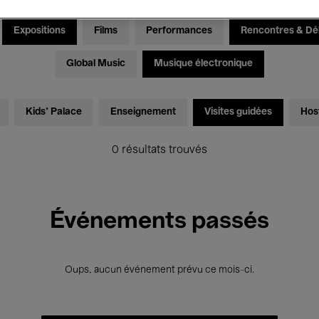
Expositions
Films
Performances
Rencontres & Dé
Global Music
Musique électronique
Kids’ Palace
Enseignement
Visites guidées
Hos
0 résultats trouvés
Événements passés
Oups, aucun événement prévu ce mois-ci.