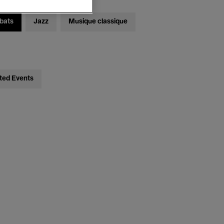
bats
Jazz
Musique classique
ted Events