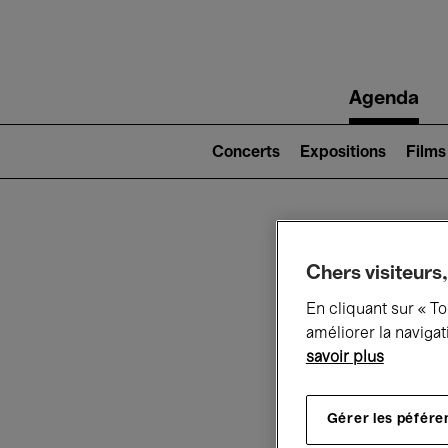
Main
Agenda
navigation
Main
navigation
Concerts
Expositions
Films
(level
2)
Ce q
Chers visiteurs,
En cliquant sur « T
améliorer la navigat
savoir plus
Au
Gérer les péfére