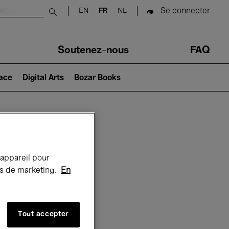
Se connecter
EN
FR
NL
Submit search
Soutenez-nous
FAQ
lace
Digital Arts
Bozar Books
Bozar
 appareil pour
rts de marketing.
En
Tout accepter