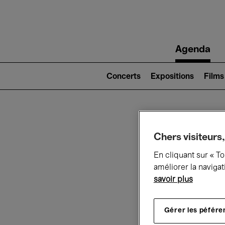
Main
Agenda
navigation
Main
navigation
Concerts
Expositions
Films
(level
2)
Ce q
Chers visiteurs,
En cliquant sur « T
améliorer la navigat
savoir plus
Au
Gérer les péfére