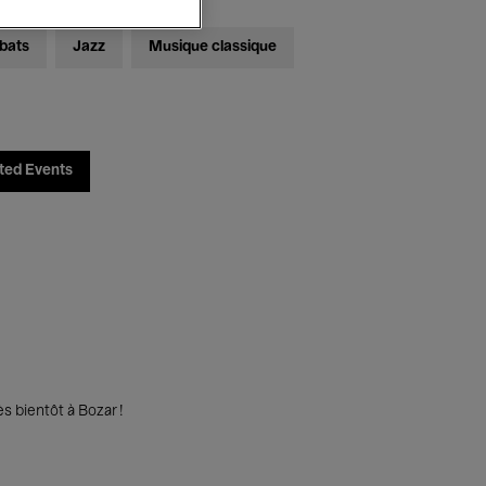
bats
Jazz
Musique classique
ted Events
s bientôt à Bozar !