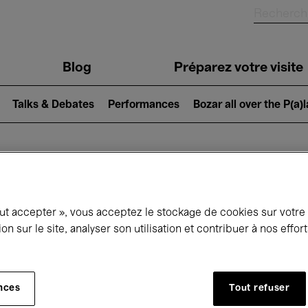
Blog
Préparez votre visite
Talks & Debates
Performances
Bozar all over the P(a)
ui se passe à 
out accepter », vous acceptez le stockage de cookies sur votre
ion sur le site, analyser son utilisation et contribuer à nos effo
jourd'hui
Prochains 7 jours
Mois
nces
Tout refuser
Mercredi 15 - Mercredi 22 Avril 2026