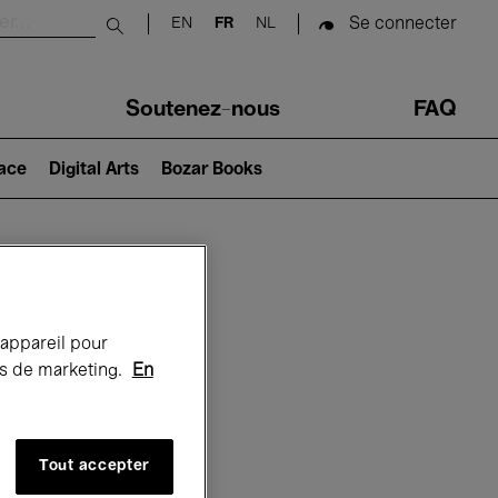
Se connecter
EN
FR
NL
Submit search
Soutenez-nous
FAQ
lace
Digital Arts
Bozar Books
Bozar
 appareil pour
rts de marketing.
En
Tout accepter