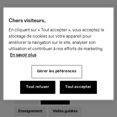
Filtres
Chers visiteurs,
En cliquant sur « Tout accepter », vous acceptez le
Tous les événements
Concerts
stockage de cookies sur votre appareil pour
Expositions
Films
Performances
améliorer la navigation sur le site, analyser son
utilisation et contribuer à nos efforts de marketing.
Rencontres & Débats
Jazz
En savoir plus
Musique classique
Global Music
Gérer les péférences
Musique électronique
Tout refuser
Tout accepter
Pour tous
Kids’ Palace
Enseignement
Visites guidées