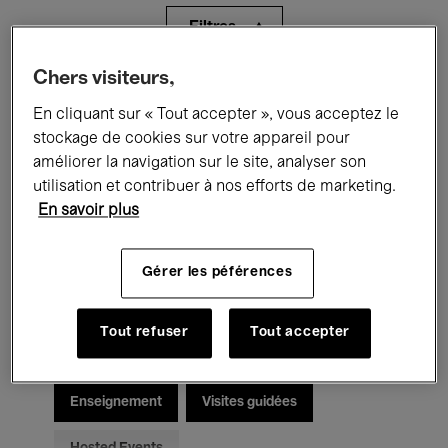
Filtres
Chers visiteurs,
Tous les événements
Concerts
En cliquant sur « Tout accepter », vous acceptez le
Expositions
Films
Performances
stockage de cookies sur votre appareil pour
améliorer la navigation sur le site, analyser son
Rencontres & Débats
Jazz
utilisation et contribuer à nos efforts de marketing.
En savoir plus
Musique classique
Global Music
Gérer les péférences
Musique électronique
Tout refuser
Tout accepter
Pour tous
Kids’ Palace
Enseignement
Visites guidées