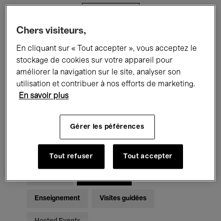
Filtres
Chers visiteurs,
Tous les événements
Concerts
En cliquant sur « Tout accepter », vous acceptez le
stockage de cookies sur votre appareil pour
Expositions
Films
Performances
améliorer la navigation sur le site, analyser son
utilisation et contribuer à nos efforts de marketing.
Rencontres & Débats
Jazz
En savoir plus
Musique classique
Global Music
Gérer les péférences
Musique électronique
Tout refuser
Tout accepter
Pour tous
Kids’ Palace
Enseignement
Visites guidées