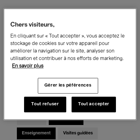
Filtres
Chers visiteurs,
En cliquant sur « Tout accepter », vous acceptez le
Tous les événements
Concerts
stockage de cookies sur votre appareil pour
Expositions
Films
Performances
améliorer la navigation sur le site, analyser son
utilisation et contribuer à nos efforts de marketing.
Rencontres & Débats
Jazz
En savoir plus
Musique classique
Global Music
Gérer les péférences
Musique électronique
Tout refuser
Tout accepter
Pour tous
Kids’ Palace
Enseignement
Visites guidées