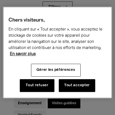
Filtres
Chers visiteurs,
Tous les événements
Concerts
En cliquant sur « Tout accepter », vous acceptez le
Expositions
Films
Performances
stockage de cookies sur votre appareil pour
améliorer la navigation sur le site, analyser son
Rencontres & Débats
Jazz
utilisation et contribuer à nos efforts de marketing.
En savoir plus
Musique classique
Global Music
Gérer les péférences
Musique électronique
Tout refuser
Tout accepter
Pour tous
Kids’ Palace
Enseignement
Visites guidées