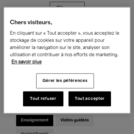
Filtres
Chers visiteurs,
Tous les événements
Concerts
En cliquant sur « Tout accepter », vous acceptez le
stockage de cookies sur votre appareil pour
Expositions
Films
Performances
améliorer la navigation sur le site, analyser son
utilisation et contribuer à nos efforts de marketing.
Rencontres & Débats
Jazz
En savoir plus
Musique classique
Global Music
Gérer les péférences
Musique électronique
Tout refuser
Tout accepter
Pour tous
Kids’ Palace
Enseignement
Visites guidées