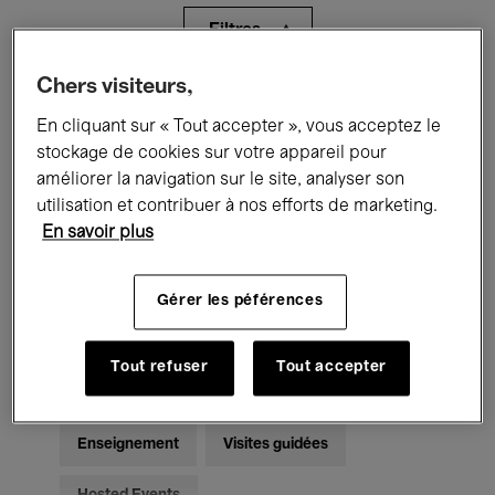
Filtres
Chers visiteurs,
Tous les événements
Concerts
En cliquant sur « Tout accepter », vous acceptez le
Expositions
Films
Performances
stockage de cookies sur votre appareil pour
améliorer la navigation sur le site, analyser son
Rencontres & Débats
Jazz
utilisation et contribuer à nos efforts de marketing.
En savoir plus
Musique classique
Global Music
Gérer les péférences
Musique électronique
Tout refuser
Tout accepter
Pour tous
Kids’ Palace
Enseignement
Visites guidées