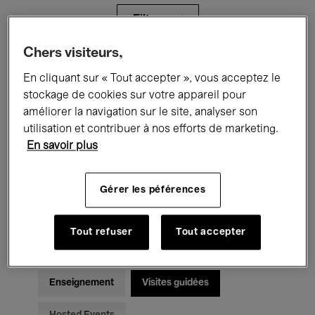
Filtres
Chers visiteurs,
Tous les événements
Concerts
En cliquant sur « Tout accepter », vous acceptez le
stockage de cookies sur votre appareil pour
Expositions
Films
Performances
améliorer la navigation sur le site, analyser son
utilisation et contribuer à nos efforts de marketing.
Rencontres & Débats
Jazz
En savoir plus
Musique classique
Global Music
Gérer les péférences
Musique électronique
Tout refuser
Tout accepter
Pour tous
Kids’ Palace
Enseignement
Visites guidées