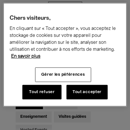
Filtres
Chers visiteurs,
Tous les événements
Concerts
En cliquant sur « Tout accepter », vous acceptez le
stockage de cookies sur votre appareil pour
Expositions
Films
Performances
améliorer la navigation sur le site, analyser son
utilisation et contribuer à nos efforts de marketing.
Rencontres & Débats
Jazz
En savoir plus
Musique classique
Global Music
Gérer les péférences
Musique électronique
Tout refuser
Tout accepter
Pour tous
Kids’ Palace
Enseignement
Visites guidées