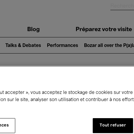
Blog
Préparez votre visite
Talks & Debates
Performances
Bozar all over the P(a)
ui se passe à 
out accepter », vous acceptez le stockage de cookies sur votre
ion sur le site, analyser son utilisation et contribuer à nos effo
jourd'hui
Prochains 7 jours
Mois
nces
Tout refuser
Vendredi 01 - Dimanche 31 Mai 2026