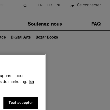
Se connecter
EN
FR
NL
Submit search
Soutenez-nous
FAQ
lace
Digital Arts
Bozar Books
Bozar
 appareil pour
rts de marketing.
En
Tout accepter