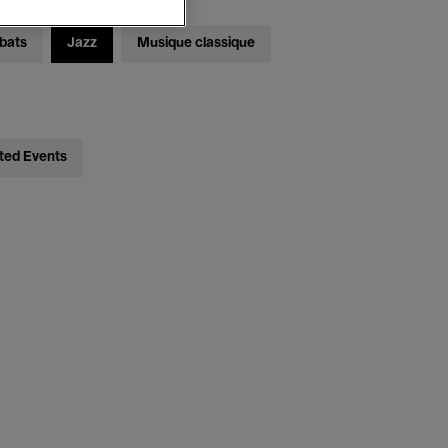
bats
Jazz
Musique classique
ted Events