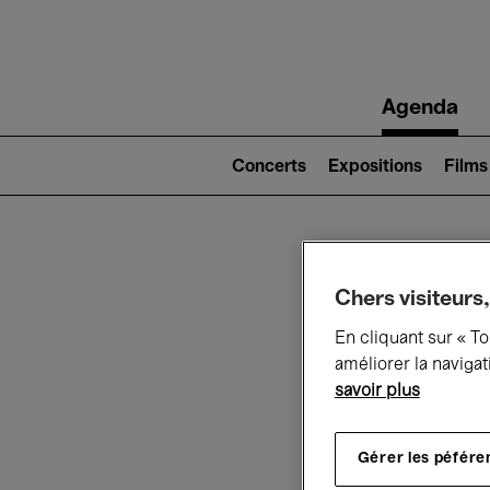
Main
Agenda
navigation
Main
navigation
Concerts
Expositions
Films
(level
2)
Ce q
Chers visiteurs,
En cliquant sur « T
améliorer la navigat
savoir plus
Au
Gérer les péfére