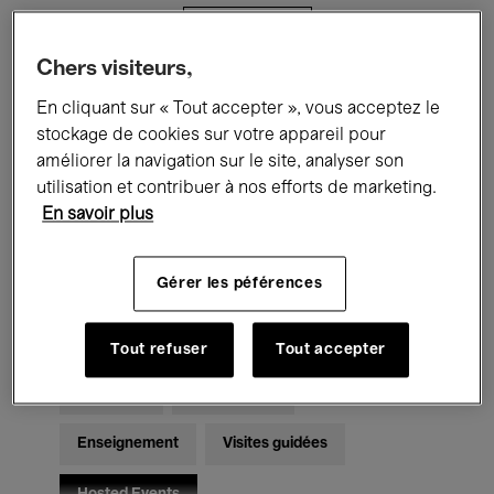
Filtres
Chers visiteurs,
Tous les événements
Concerts
En cliquant sur « Tout accepter », vous acceptez le
stockage de cookies sur votre appareil pour
Expositions
Films
Performances
améliorer la navigation sur le site, analyser son
utilisation et contribuer à nos efforts de marketing.
Rencontres & Débats
Jazz
En savoir plus
Musique classique
Global Music
Gérer les péférences
Musique électronique
Tout refuser
Tout accepter
Pour tous
Kids’ Palace
Enseignement
Visites guidées