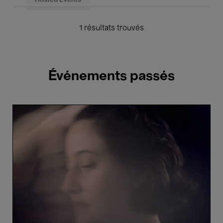
Hosted Events
1 résultats trouvés
Événements passés
Adèle
Viret
&
João
Barradas