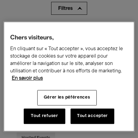
Filtres
Tous les événements
Concerts
Chers visiteurs,
Expositions
Films
Performances
En cliquant sur « Tout accepter », vous acceptez le
stockage de cookies sur votre appareil pour
Rencontres & Débats
Jazz
améliorer la navigation sur le site, analyser son
Musique classique
Global Music
utilisation et contribuer à nos efforts de marketing.
En savoir plus
Musique électronique
Gérer les péférences
Pour tous
Kids’ Palace
Tout refuser
Tout accepter
Enseignement
Visites guidées