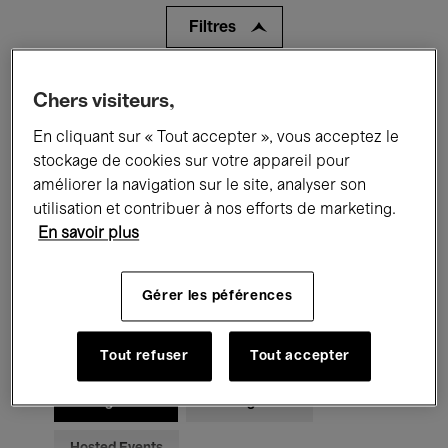
Filtres
Tous les événements
Concerts
Chers visiteurs,
En cliquant sur « Tout accepter », vous acceptez le
Expositions
Films
Performances
stockage de cookies sur votre appareil pour
Rencontres & Débats
Jazz
améliorer la navigation sur le site, analyser son
utilisation et contribuer à nos efforts de marketing.
Musique classique
Global Music
En savoir plus
Musique électronique
Gérer les péférences
Pour tous
Kids’ Palace
Tout refuser
Tout accepter
Enseignement
Visites guidées