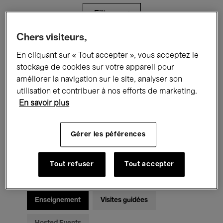
Filtres
Chers visiteurs,
Tous les événements
Concerts
En cliquant sur « Tout accepter », vous acceptez le
stockage de cookies sur votre appareil pour
Expositions
Films
Performances
améliorer la navigation sur le site, analyser son
utilisation et contribuer à nos efforts de marketing.
Rencontres & Débats
Jazz
En savoir plus
Musique classique
Global Music
Gérer les péférences
Musique électronique
Tout refuser
Tout accepter
Pour tous
Kids’ Palace
Enseignement
Visites guidées