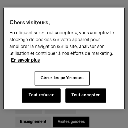
Filtres
Chers visiteurs,
En cliquant sur « Tout accepter », vous acceptez le
Tous les événements
Concerts
stockage de cookies sur votre appareil pour
Expositions
Films
Performances
améliorer la navigation sur le site, analyser son
utilisation et contribuer à nos efforts de marketing.
Rencontres & Débats
Jazz
En savoir plus
Musique classique
Global Music
Gérer les péférences
Musique électronique
Tout refuser
Tout accepter
Pour tous
Kids’ Palace
Enseignement
Visites guidées