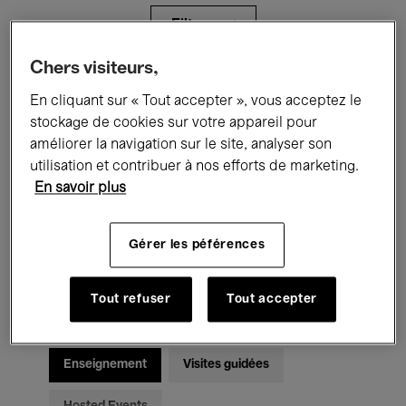
Filtres
Chers visiteurs,
Tous les événements
Concerts
En cliquant sur « Tout accepter », vous acceptez le
stockage de cookies sur votre appareil pour
Expositions
Films
Performances
améliorer la navigation sur le site, analyser son
utilisation et contribuer à nos efforts de marketing.
Rencontres & Débats
Jazz
En savoir plus
Musique classique
Global Music
Gérer les péférences
Musique électronique
Tout refuser
Tout accepter
Pour tous
Kids’ Palace
Enseignement
Visites guidées