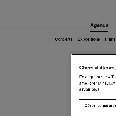
Main
Agenda
navigation
Main
navigation
Concerts
Expositions
Films
(level
2)
Ce q
Chers visiteurs,
En cliquant sur « T
améliorer la navigat
savoir plus
Au
Gérer les péfére