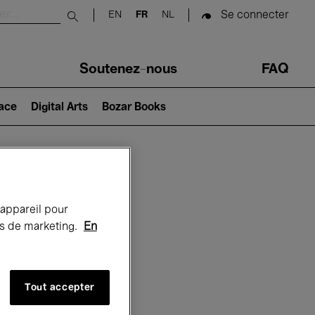
Se connecter
EN
FR
NL
Submit search
Soutenez-nous
FAQ
lace
Digital Arts
Bozar Books
Bozar
 appareil pour
rts de marketing.
En
Tout accepter