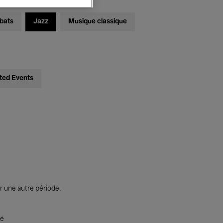
bats
Jazz
Musique classique
ted Events
r une autre période.
té