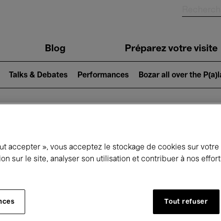
Blog
Préparez votre visite
Talks & Debates
Performances
Bozar all over the P(a)
ui se passe à 
out accepter », vous acceptez le stockage de cookies sur votre
ion sur le site, analyser son utilisation et contribuer à nos effo
jourd'hui
Prochains 7 jours
Mois
nces
Tout refuser
Vendredi 10 - Samedi 18 Avril 2026