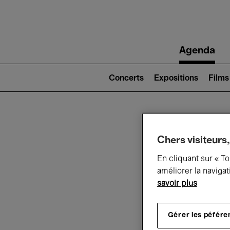
Main
Agenda
navigation
Main
navigation
Concerts
Expositions
Films
(level
2)
Ce q
Chers visiteurs,
En cliquant sur « T
améliorer la navigat
savoir plus
Au
Gérer les péfére