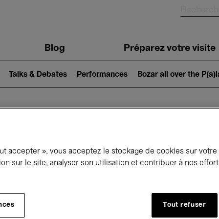
Blog
Préparez votre visite
Talks & Debates
Performances
Bozar all over the P(a)
ui se passe à 
out accepter », vous acceptez le stockage de cookies sur votre
ion sur le site, analyser son utilisation et contribuer à nos effo
jourd'hui
Prochains 7 jours
Janvier
nces
Tout refuser
Vendredi 01 - Dimanche 31 Janvier 2027