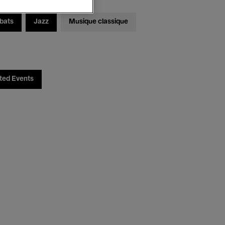
bats
Jazz
Musique classique
ted Events