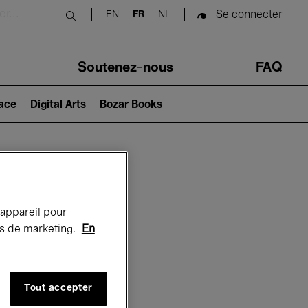
Se connecter
EN
FR
NL
Submit search
Soutenez-nous
FAQ
lace
Digital Arts
Bozar Books
Bozar
 appareil pour
rts de marketing.
En
Tout accepter