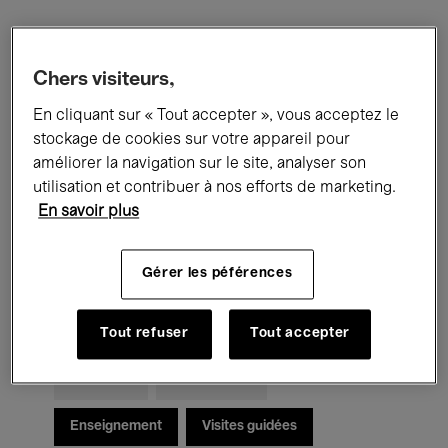
Filtres
Chers visiteurs,
En cliquant sur « Tout accepter », vous acceptez le
Tous les événements
Concerts
stockage de cookies sur votre appareil pour
Expositions
Films
Performances
améliorer la navigation sur le site, analyser son
utilisation et contribuer à nos efforts de marketing.
Rencontres & Débats
Jazz
En savoir plus
Musique classique
Global Music
Gérer les péférences
Musique électronique
Tout refuser
Tout accepter
Pour tous
Kids’ Palace
Enseignement
Visites guidées