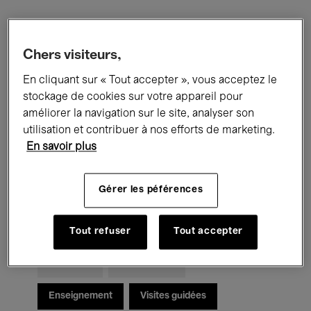
Filtres
Chers visiteurs,
En cliquant sur « Tout accepter », vous acceptez le
Tous les événements
Concerts
stockage de cookies sur votre appareil pour
Expositions
Films
Performances
améliorer la navigation sur le site, analyser son
utilisation et contribuer à nos efforts de marketing.
Rencontres & Débats
Jazz
En savoir plus
Musique classique
Global Music
Gérer les péférences
Musique électronique
Tout refuser
Tout accepter
Pour tous
Kids’ Palace
Enseignement
Visites guidées