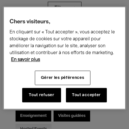
Filtres
Chers visiteurs,
Tous les événements
Concerts
En cliquant sur « Tout accepter », vous acceptez le
stockage de cookies sur votre appareil pour
Expositions
Films
Performances
améliorer la navigation sur le site, analyser son
utilisation et contribuer à nos efforts de marketing.
Rencontres & Débats
Jazz
En savoir plus
Musique classique
Global Music
Gérer les péférences
Musique électronique
Tout refuser
Tout accepter
Pour tous
Kids’ Palace
Enseignement
Visites guidées