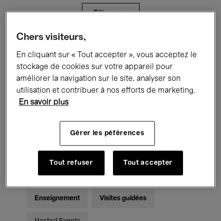
Filtres
Chers visiteurs,
Tous les événements
Concerts
En cliquant sur « Tout accepter », vous acceptez le
stockage de cookies sur votre appareil pour
Expositions
Films
Performances
améliorer la navigation sur le site, analyser son
utilisation et contribuer à nos efforts de marketing.
Rencontres & Débats
Jazz
En savoir plus
Musique classique
Global Music
Gérer les péférences
Musique électronique
Tout refuser
Tout accepter
Pour tous
Kids’ Palace
Enseignement
Visites guidées