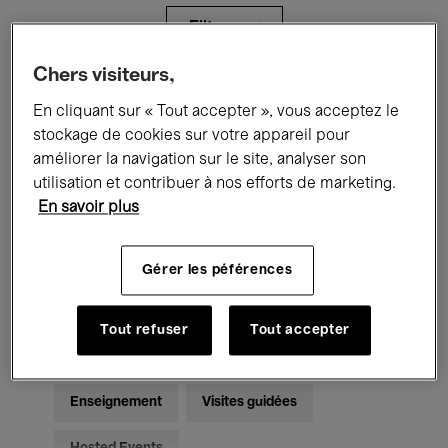
Filtres
Chers visiteurs,
Tous les événements
Concerts
En cliquant sur « Tout accepter », vous acceptez le
stockage de cookies sur votre appareil pour
Expositions
Films
Performances
améliorer la navigation sur le site, analyser son
utilisation et contribuer à nos efforts de marketing.
Rencontres & Débats
Jazz
En savoir plus
Musique classique
Global Music
Gérer les péférences
Musique électronique
Tout refuser
Tout accepter
Pour tous
Kids’ Palace
Enseignement
Visites guidées