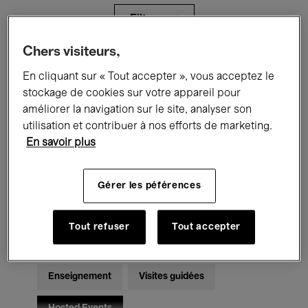
Filtres
Chers visiteurs,
Tous les événements
Concerts
En cliquant sur « Tout accepter », vous acceptez le
stockage de cookies sur votre appareil pour
Expositions
Films
Performances
améliorer la navigation sur le site, analyser son
utilisation et contribuer à nos efforts de marketing.
Rencontres & Débats
Jazz
En savoir plus
Musique classique
Global Music
Gérer les péférences
Musique électronique
Tout refuser
Tout accepter
Pour tous
Kids’ Palace
Enseignement
Visites guidées