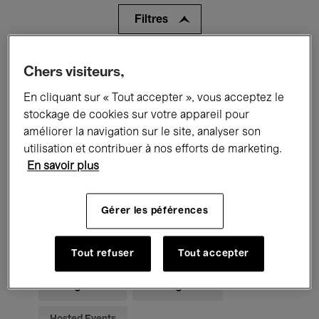
Filtres
Tous les événements
Concerts
Chers visiteurs,
En cliquant sur « Tout accepter », vous acceptez le
Expositions
Films
Performances
stockage de cookies sur votre appareil pour
Rencontres & Débats
Jazz
améliorer la navigation sur le site, analyser son
utilisation et contribuer à nos efforts de marketing.
Musique classique
Global Music
En savoir plus
Musique électronique
Gérer les péférences
Pour tous
Kids’ Palace
Tout refuser
Tout accepter
Enseignement
Visites guidées