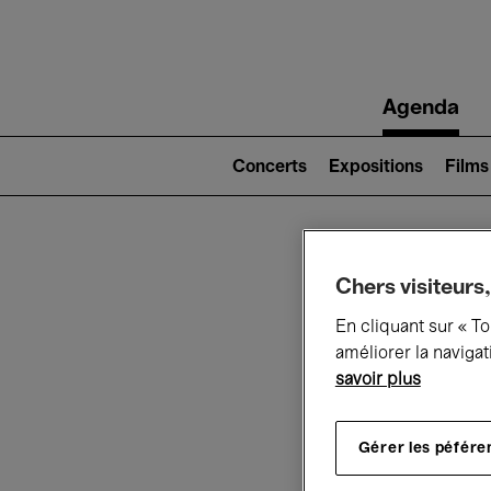
Main
Agenda
navigation
Main
navigation
Concerts
Expositions
Films
(level
2)
Ce q
Chers visiteurs,
En cliquant sur « T
améliorer la navigat
savoir plus
Au
Gérer les péfére