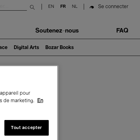
Se connecter
EN
FR
NL
Submit search
Soutenez-nous
FAQ
lace
Digital Arts
Bozar Books
Bozar
 appareil pour
rts de marketing.
En
Tout accepter