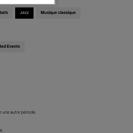
bats
Jazz
Musique classique
ted Events
r une autre période.
té