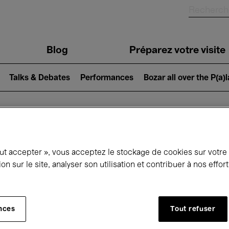
Blog
Préparez votre visite
Talks & Debates
Performances
Bozar all over the P(a)
ui se passe à 
out accepter », vous acceptez le stockage de cookies sur votre
ion sur le site, analyser son utilisation et contribuer à nos effo
jourd'hui
Prochains 7 jours
Mois
nces
Tout refuser
Dimanche 08 - Lundi 16 Mars 2026