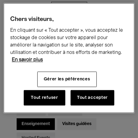
Filtres
Chers visiteurs,
Tous les événements
Concerts
En cliquant sur « Tout accepter », vous acceptez le
stockage de cookies sur votre appareil pour
Expositions
Films
Performances
améliorer la navigation sur le site, analyser son
utilisation et contribuer à nos efforts de marketing.
Rencontres & Débats
Jazz
En savoir plus
Musique classique
Global Music
Gérer les péférences
Musique électronique
Tout refuser
Tout accepter
Pour tous
Kids’ Palace
Enseignement
Visites guidées