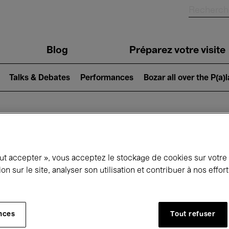
Blog
Préparez votre visite
Talks & Debates
Performances
Bozar all over the P(a)
ui se passe à 
out accepter », vous acceptez le stockage de cookies sur votre
ion sur le site, analyser son utilisation et contribuer à nos effo
jourd'hui
Prochains 7 jours
Janvier
nces
Tout refuser
Vendredi 01 - Dimanche 31 Janvier 2027