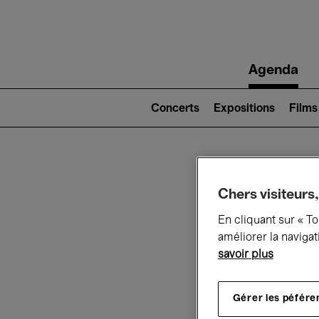
Main
Agenda
navigation
Main
navigation
Concerts
Expositions
Films
(level
2)
Ce q
Chers visiteurs,
En cliquant sur « T
améliorer la navigat
savoir plus
Au
Gérer les péfére