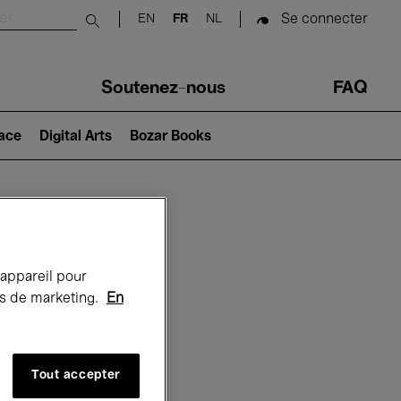
Se connecter
EN
FR
NL
Submit search
Soutenez-nous
FAQ
lace
Digital Arts
Bozar Books
Bozar
 appareil pour
rts de marketing.
En
Tout accepter