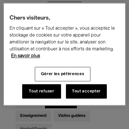
Filtres
Chers visiteurs,
Tous les événements
Concerts
En cliquant sur « Tout accepter », vous acceptez le
stockage de cookies sur votre appareil pour
Expositions
Films
Performances
améliorer la navigation sur le site, analyser son
utilisation et contribuer à nos efforts de marketing.
Rencontres & Débats
Jazz
En savoir plus
Musique classique
Global Music
Gérer les péférences
Musique électronique
Tout refuser
Tout accepter
Pour tous
Kids’ Palace
Enseignement
Visites guidées