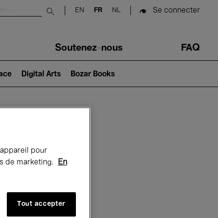
Se connecter
EN
FR
NL
Submit search
Soutenez-nous
FAQ
lace
Digital Arts
Bozar Books
Bozar
 appareil pour
rts de marketing.
En
Tout accepter