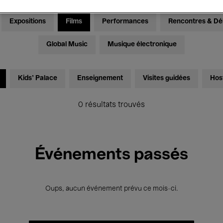
Expositions
Films
Performances
Rencontres & Dé
Global Music
Musique électronique
Kids’ Palace
Enseignement
Visites guidées
Hos
0 résultats trouvés
Événements passés
Oups, aucun événement prévu ce mois-ci.