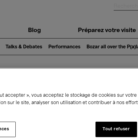
Blog
Préparez votre visite
Talks & Debates
Performances
Bozar all over the P(a)
ui se passe à 
out accepter », vous acceptez le stockage de cookies sur votre
ion sur le site, analyser son utilisation et contribuer à nos effo
jourd'hui
Prochains 7 jours
Mois
nces
Tout refuser
Lundi 01 - Mardi 30 Juin 2026