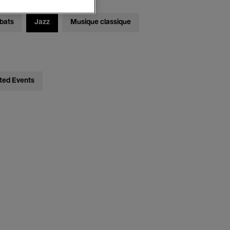
bats
Jazz
Musique classique
ted Events