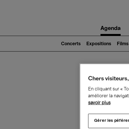
Main
Agenda
navigation
Main
navigation
Concerts
Expositions
Films
(level
2)
Ce q
Chers visiteurs,
En cliquant sur « T
améliorer la navigat
savoir plus
Au
Gérer les péfére