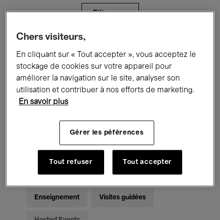
Filtres
Chers visiteurs,
Tous les événements
Concerts
En cliquant sur « Tout accepter », vous acceptez le
stockage de cookies sur votre appareil pour
Expositions
Films
Performances
améliorer la navigation sur le site, analyser son
utilisation et contribuer à nos efforts de marketing.
Rencontres & Débats
Jazz
En savoir plus
Musique classique
Global Music
Gérer les péférences
Musique électronique
Tout refuser
Tout accepter
Pour tous
Kids’ Palace
Enseignement
Visites guidées