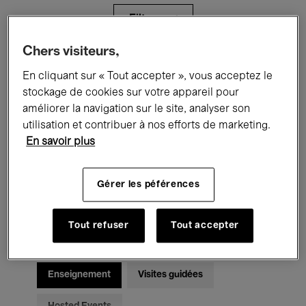
Filtres
Chers visiteurs,
Tous les événements
Concerts
En cliquant sur « Tout accepter », vous acceptez le
stockage de cookies sur votre appareil pour
Expositions
Films
Performances
améliorer la navigation sur le site, analyser son
utilisation et contribuer à nos efforts de marketing.
Rencontres & Débats
Jazz
En savoir plus
Musique classique
Global Music
Gérer les péférences
Musique électronique
Tout refuser
Tout accepter
Pour tous
Kids’ Palace
Enseignement
Visites guidées