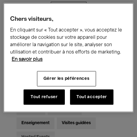
Filtres
Chers visiteurs,
Tous les événements
Concerts
En cliquant sur « Tout accepter », vous acceptez le
stockage de cookies sur votre appareil pour
Expositions
Films
Performances
améliorer la navigation sur le site, analyser son
utilisation et contribuer à nos efforts de marketing.
Rencontres & Débats
Jazz
En savoir plus
Musique classique
Global Music
Gérer les péférences
Musique électronique
Tout refuser
Tout accepter
Pour tous
Kids’ Palace
Enseignement
Visites guidées