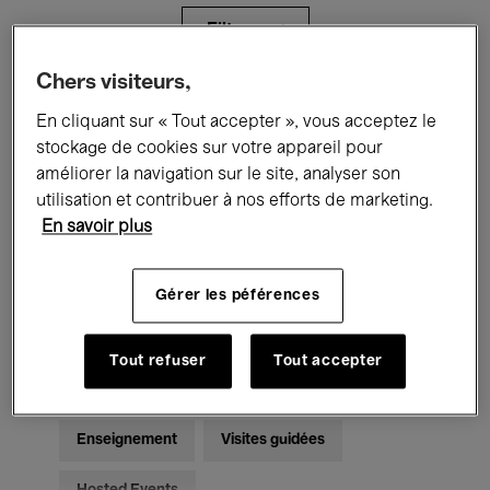
Filtres
Chers visiteurs,
Tous les événements
Concerts
En cliquant sur « Tout accepter », vous acceptez le
stockage de cookies sur votre appareil pour
Expositions
Films
Performances
améliorer la navigation sur le site, analyser son
utilisation et contribuer à nos efforts de marketing.
Rencontres & Débats
Jazz
En savoir plus
Musique classique
Global Music
Gérer les péférences
Musique électronique
Tout refuser
Tout accepter
Pour tous
Kids’ Palace
Enseignement
Visites guidées