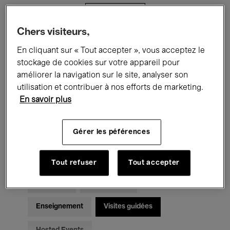
Filtres
Chers visiteurs,
Tous les événements
Concerts
En cliquant sur « Tout accepter », vous acceptez le
stockage de cookies sur votre appareil pour
Expositions
Films
Performances
améliorer la navigation sur le site, analyser son
utilisation et contribuer à nos efforts de marketing.
Rencontres & Débats
Jazz
En savoir plus
Musique classique
Global Music
Gérer les péférences
Musique électronique
Tout refuser
Tout accepter
Pour tous
Kids’ Palace
Enseignement
Visites guidées