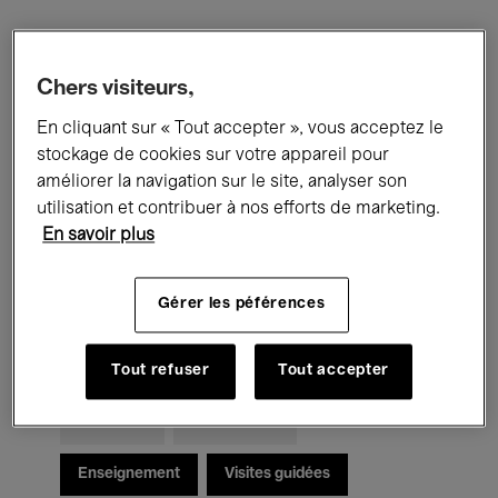
Filtres
Chers visiteurs,
En cliquant sur « Tout accepter », vous acceptez le
Tous les événements
Concerts
stockage de cookies sur votre appareil pour
Expositions
Films
Performances
améliorer la navigation sur le site, analyser son
utilisation et contribuer à nos efforts de marketing.
Rencontres & Débats
Jazz
En savoir plus
Musique classique
Global Music
Gérer les péférences
Musique électronique
Tout refuser
Tout accepter
Pour tous
Kids’ Palace
Enseignement
Visites guidées