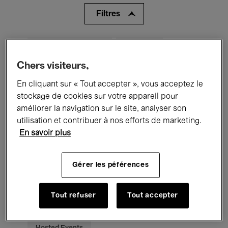
Filtres
Tous les événements
Concerts
Chers visiteurs,
Expositions
Films
Performances
En cliquant sur « Tout accepter », vous acceptez le
Rencontres & Débats
Jazz
stockage de cookies sur votre appareil pour
améliorer la navigation sur le site, analyser son
Musique classique
Global Music
utilisation et contribuer à nos efforts de marketing.
En savoir plus
Musique électronique
Gérer les péférences
Pour tous
Kids’ Palace
Tout refuser
Tout accepter
Enseignement
Visites guidées