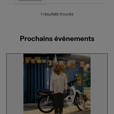
Hosted Events
1 résultats trouvés
Prochains événements
Sweet,
Sour,
Power.
Le
voyage
du
fruit