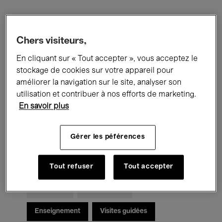
Filtres
Chers visiteurs,
Tous les événements
Concerts
En cliquant sur « Tout accepter », vous acceptez le
stockage de cookies sur votre appareil pour
Expositions
Films
Performances
améliorer la navigation sur le site, analyser son
utilisation et contribuer à nos efforts de marketing.
Rencontres & Débats
Jazz
En savoir plus
Musique classique
Global Music
Gérer les péférences
Musique électronique
Tout refuser
Tout accepter
Pour tous
Kids’ Palace
Enseignement
Visites guidées