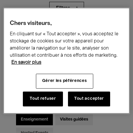
Filtres
Chers visiteurs,
Tous les événements
Concerts
En cliquant sur « Tout accepter », vous acceptez le
Expositions
Films
Performances
stockage de cookies sur votre appareil pour
améliorer la navigation sur le site, analyser son
Rencontres & Débats
Jazz
utilisation et contribuer à nos efforts de marketing.
En savoir plus
Musique classique
Global Music
Gérer les péférences
Musique électronique
Tout refuser
Tout accepter
Pour tous
Kids’ Palace
Enseignement
Visites guidées