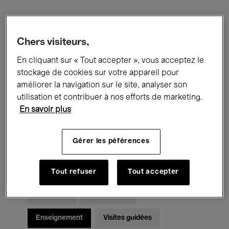
Filtres
Chers visiteurs,
Tous les événements
Concerts
En cliquant sur « Tout accepter », vous acceptez le
stockage de cookies sur votre appareil pour
Expositions
Films
Performances
améliorer la navigation sur le site, analyser son
utilisation et contribuer à nos efforts de marketing.
Rencontres & Débats
Jazz
En savoir plus
Musique classique
Global Music
Gérer les péférences
Musique électronique
Tout refuser
Tout accepter
Pour tous
Kids’ Palace
Enseignement
Visites guidées