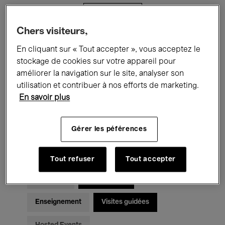
Filtres
Chers visiteurs,
Tous les événements
Concerts
En cliquant sur « Tout accepter », vous acceptez le
stockage de cookies sur votre appareil pour
Expositions
Films
Performances
améliorer la navigation sur le site, analyser son
utilisation et contribuer à nos efforts de marketing.
Rencontres & Débats
Jazz
En savoir plus
Musique classique
Global Music
Gérer les péférences
Musique électronique
Tout refuser
Tout accepter
Pour tous
Kids’ Palace
Enseignement
Visites guidées