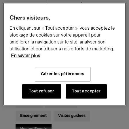
Filtres
Chers visiteurs,
Tous les événements
Concerts
En cliquant sur « Tout accepter », vous acceptez le
stockage de cookies sur votre appareil pour
Expositions
Films
Performances
améliorer la navigation sur le site, analyser son
utilisation et contribuer à nos efforts de marketing.
Rencontres & Débats
Jazz
En savoir plus
Musique classique
Global Music
Gérer les péférences
Musique électronique
Tout refuser
Tout accepter
Pour tous
Kids’ Palace
Enseignement
Visites guidées